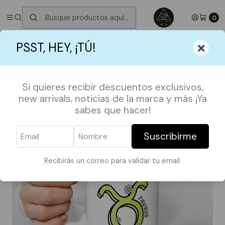
✮ ⋆ ˚｡𖦹 ⋆｡°✩
Próximos Despachos jueves 6 de Agosto
✮ ⋆ ˚｡𖦹 ⋆｡
°✩
0
Inicio
TAZAS
SIGNOS
Taza Tauro
×
PSST, HEY, ¡TÚ!
Si quieres recibir descuentos exclusivos,
new arrivals, noticias de la marca y más ¡Ya
sabes que hacer!
Suscribirme
Recibirás un correo para validar tu email.