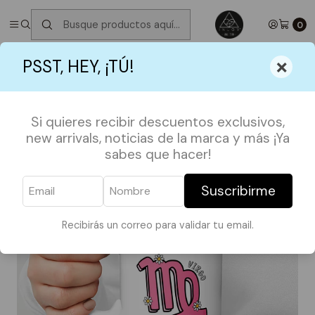
✮ ⋆ ˚｡𖦹 ⋆｡°✩
Próximos Despachos jueves 6 de Agosto
✮ ⋆ ˚｡𖦹 ⋆｡
°✩
0
Inicio
TAZAS
SIGNOS
Taza Virgo
×
PSST, HEY, ¡TÚ!
Si quieres recibir descuentos exclusivos,
new arrivals, noticias de la marca y más ¡Ya
sabes que hacer!
Suscribirme
Recibirás un correo para validar tu email.