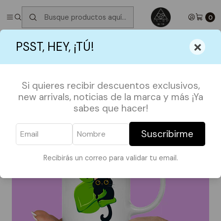
✮ ⋆ ˚｡𖦹 ⋆｡°✩
Próximos Despachos jueves 6 de Agosto
✮ ⋆ ˚｡𖦹 ⋆｡
°✩
0
Inicio
TAZAS
OFERTA
Tazón Alien gato OFERTA
×
PSST, HEY, ¡TÚ!
Si quieres recibir descuentos exclusivos,
new arrivals, noticias de la marca y más ¡Ya
sabes que hacer!
Suscribirme
Recibirás un correo para validar tu email.