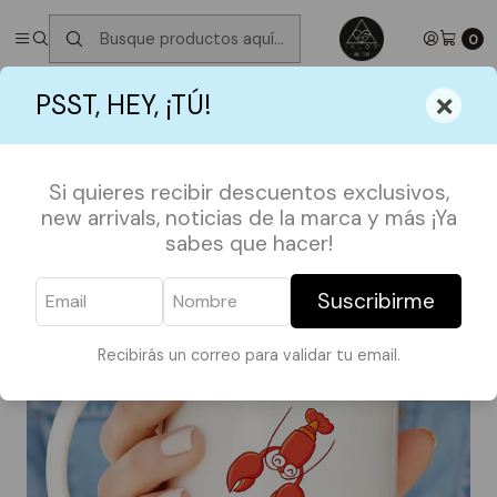
✮ ⋆ ˚｡𖦹 ⋆｡°✩
Próximos Despachos martes 11 de Agosto
✮ ⋆ ˚｡𖦹
⋆｡°✩
0
Inicio
SHOP BY FANDOMS
FRIENDS TV SHOW
×
PSST, HEY, ¡TÚ!
Tazón Friends / You're My Lobster
Si quieres recibir descuentos exclusivos,
new arrivals, noticias de la marca y más ¡Ya
sabes que hacer!
Suscribirme
Recibirás un correo para validar tu email.