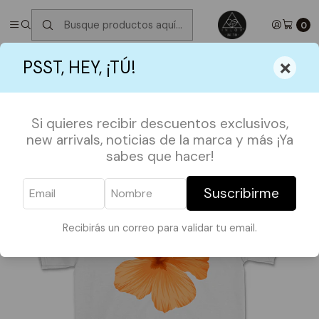
✮ ⋆ ˚｡𖦹 ⋆｡°✩
Próximos Despachos martes 11 de Agosto
✮ ⋆ ˚｡𖦹
⋆｡°✩
0
Inicio
POLERAS
SUMMER 24
TOP HIBISCO NARANJO
×
PSST, HEY, ¡TÚ!
Si quieres recibir descuentos exclusivos,
new arrivals, noticias de la marca y más ¡Ya
sabes que hacer!
Suscribirme
Recibirás un correo para validar tu email.