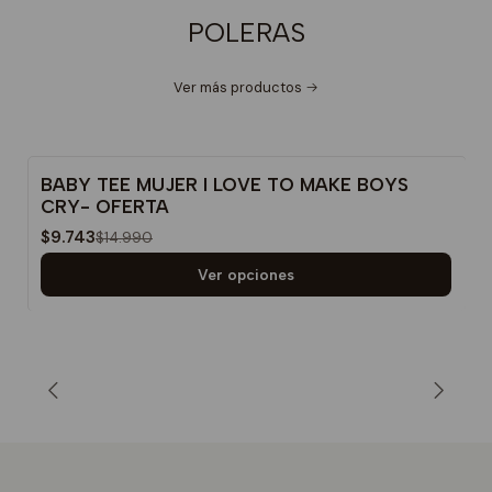
POLERAS
Ver más productos
BABY TEE MUJER I LOVE TO MAKE BOYS
CRY- OFERTA
-35%
$9.743
$14.990
Ver opciones