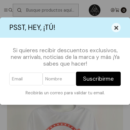
✮ ⋆ ˚｡𖦹 ⋆｡°✩
Próximos Despachos martes 11 de Agosto
✮ ⋆ ˚｡𖦹
⋆｡°✩
0
Inicio
OFERTAS
POLERAS
×
PSST, HEY, ¡TÚ!
Top TALLA M Gryffindor OFERTA
Si quieres recibir descuentos exclusivos,
new arrivals, noticias de la marca y más ¡Ya
sabes que hacer!
Suscribirme
Recibirás un correo para validar tu email.