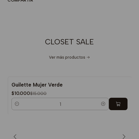
COMPARTIR
CLOSET SALE
Ver más productos
Guilette Mujer Verde
-33%
$10.000
$15.000
Cantidad