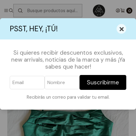
✮ ⋆ ˚｡𖦹 ⋆｡°✩
Próximos Despachos martes 11 de Agosto
✮ ⋆ ˚｡𖦹
⋆｡°✩
0
Inicio
CLOSET SALE
Top Corset Verde
×
PSST, HEY, ¡TÚ!
Si quieres recibir descuentos exclusivos,
new arrivals, noticias de la marca y más ¡Ya
sabes que hacer!
Suscribirme
Recibirás un correo para validar tu email.