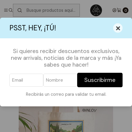
✮ ⋆ ˚｡𖦹 ⋆｡°✩
Próximos Despachos martes 11 de Agosto
✮ ⋆ ˚｡𖦹
⋆｡°✩
0
Inicio
SHOP BY FANDOMS
GILMORE GIRLS
×
PSST, HEY, ¡TÚ!
Totebag Gilmore Girls / Star Hollow
Si quieres recibir descuentos exclusivos,
new arrivals, noticias de la marca y más ¡Ya
sabes que hacer!
Suscribirme
Recibirás un correo para validar tu email.