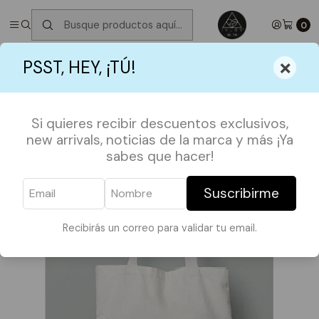
✮ ⋆ ˚｡𖦹 ⋆｡°✩
Próximos Despachos jueves 6 de Agosto
✮ ⋆ ˚｡𖦹 ⋆｡
°✩
0
Inicio
SHOP BY FANDOMS
GREYS ANATOMY
×
PSST, HEY, ¡TÚ!
Totebag Grey's Anatomy / Meredith Pick me
Si quieres recibir descuentos exclusivos,
new arrivals, noticias de la marca y más ¡Ya
sabes que hacer!
Suscribirme
Recibirás un correo para validar tu email.