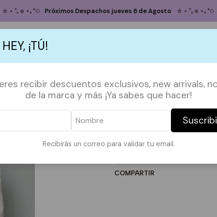
SHOP BY FANDOMS
GILMORE GIRLS
Totebag Gilmore Girls / Tea
✮ ⋆ ˚｡𖦹 ⋆｡°✩
Próximos Despachos jueves 6 de Agosto
✮ ⋆ ˚｡𖦹 ⋆｡°✩
Totebag Gilmor
 HEY, ¡TÚ!
Agregar
Cantidad
S
ACCESORIOS
POLERAS
POLERONES
TAZAS
PAPELERÍA &
ieres recibir descuentos exclusivos, new arrivals, no
DESCRIPCIÓN:
de la marca y más ¡Ya sabes que hacer!
*Imagen referencial*
Medidas en la ultima foto.
Suscrib
|
Recibirás un correo para validar tu email.
Mostrar stock de ubicaci
COMPARTIR