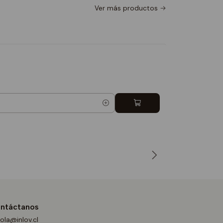
Ver más productos
Totebag 
$9.990
Cantidad
ntáctanos
ola@inlov.cl