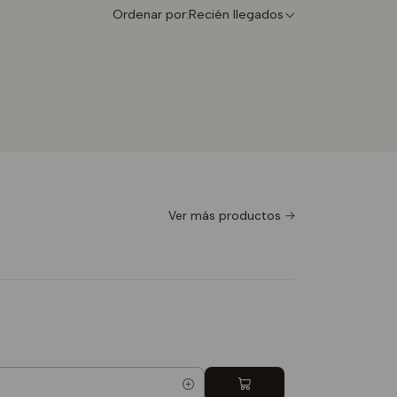
Ordenar por:
Recién llegados
Ver más productos
Totebag 
$9.990
5.0
Cantidad