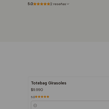
5.0
2 reseñas
Totebag Girasoles
$9.990
5.0
Cantidad