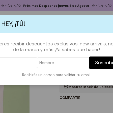
Inicio
SHOP BY FANDOMS
ARTE
Totebag Mondrian
✮ ⋆ ˚｡𖦹 ⋆｡°✩
Próximos Despachos jueves 6 de Agosto
✮ ⋆ ˚｡𖦹 ⋆｡°✩
Totebag Mond
 HEY, ¡TÚ!
5.0
2 reseñas
Agregar
S
ACCESORIOS
POLERAS
POLERONES
TAZAS
PAPELERÍA &
ieres recibir descuentos exclusivos, new arrivals, no
Cantidad
de la marca y más ¡Ya sabes que hacer!
DESCRIPCIÓN:
Suscrib
*Imagen referencial*
Medidas en la ultima foto.
Recibirás un correo para validar tu email.
|
Mostrar stock de ubicaci
COMPARTIR