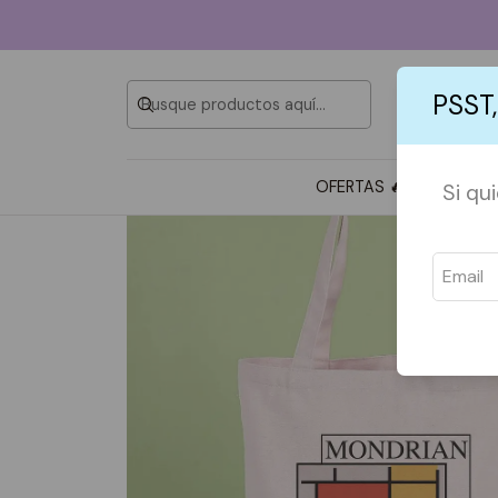
PSST,
OFERTAS 🔥
TOTE BAG
Si qu