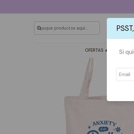
PSST,
OFERTAS 🔥
TOTE BAG
Si qu