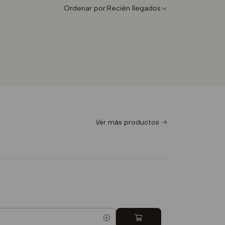
Ordenar por:
Recién llegados
Ver más productos
Totebag 
$9.990
5.0
Cantidad