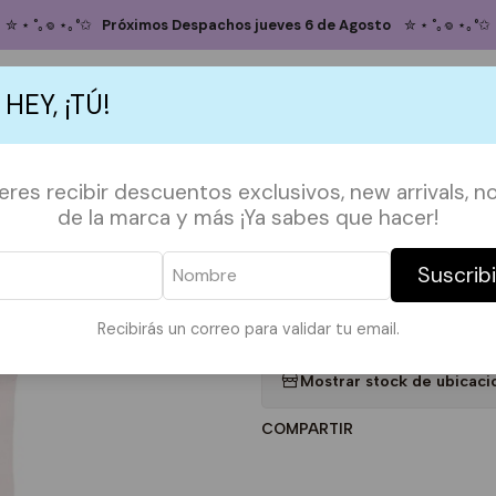
Inicio
TOTE BAGS
TOTE FRASES
Totebag Anxiety is my Cardio
✮ ⋆ ˚｡𖦹 ⋆｡°✩
Próximos Despachos jueves 6 de Agosto
✮ ⋆ ˚｡𖦹 ⋆｡°✩
Totebag Anxiet
 HEY, ¡TÚ!
5.0
2 reseñas
Agregar
S
ACCESORIOS
POLERAS
POLERONES
TAZAS
PAPELERÍA &
ieres recibir descuentos exclusivos, new arrivals, no
Cantidad
de la marca y más ¡Ya sabes que hacer!
DESCRIPCIÓN:
Suscrib
*Imagen referencial*
Medidas en la ultima foto.
Recibirás un correo para validar tu email.
|
Mostrar stock de ubicaci
COMPARTIR