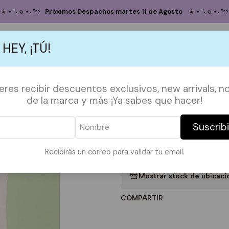
Inicio
TOTE BAGS
TOTE FRASES
Totebag Never stop growing
✮ ⋆ ˚｡𖦹 ⋆｡°✩
Próximos Despachos martes 11 de Agosto
✮ ⋆ ˚｡𖦹 ⋆｡°✩
Totebag Never
 HEY, ¡TÚ!
5.0
2 reseñas
Agregar
S
ACCESORIOS
POLERAS
POLERONES
TAZAS
PAPELERÍA &
ieres recibir descuentos exclusivos, new arrivals, no
Cantidad
de la marca y más ¡Ya sabes que hacer!
DESCRIPCIÓN:
Suscrib
*Imagen referencial*
Medidas en la ultima foto.
Recibirás un correo para validar tu email.
|
Mostrar stock de ubicaci
COMPARTIR