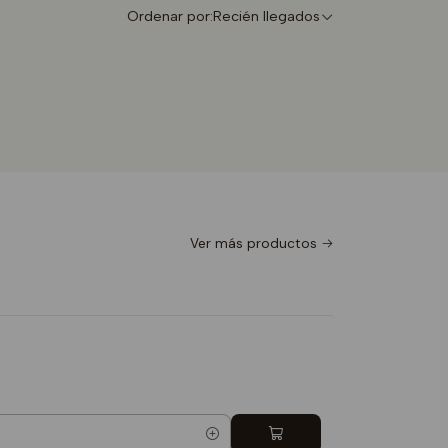
Ordenar por:
Recién llegados
Ver más productos
Totebag 
$9.990
5.0
Cantidad