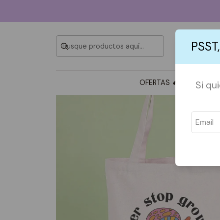
PSST,
OFERTAS 🔥
TOTE BAG
Si qu