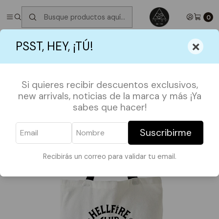
✮ ⋆ ˚｡𖦹 ⋆｡°✩
Próximos Despachos jueves 6 de Agosto
✮ ⋆ ˚｡𖦹 ⋆｡
°✩
0
Inicio
TOTE BAGS
TOTE SERIES
Totebag Hellfire
×
PSST, HEY, ¡TÚ!
Si quieres recibir descuentos exclusivos,
new arrivals, noticias de la marca y más ¡Ya
sabes que hacer!
Suscribirme
Recibirás un correo para validar tu email.