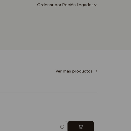
Ordenar por:
Recién llegados
Ver más productos
Totebag 
$9.990
Cantidad