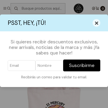
✮ ⋆ ˚｡𖦹 ⋆｡°✩
Próximos Despachos martes 11 de Agosto
✮ ⋆ ˚｡𖦹
⋆｡°✩
0
Inicio
TOTE BAGS
TOTE FRASES
×
PSST, HEY, ¡TÚ!
Totebag Is Mercury in Retrograde?
Si quieres recibir descuentos exclusivos,
new arrivals, noticias de la marca y más ¡Ya
sabes que hacer!
Suscribirme
Recibirás un correo para validar tu email.