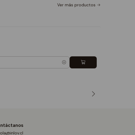
Ver más productos
Totebag 
$9.990
5.0
Cantidad
ntáctanos
ola@inlov.cl