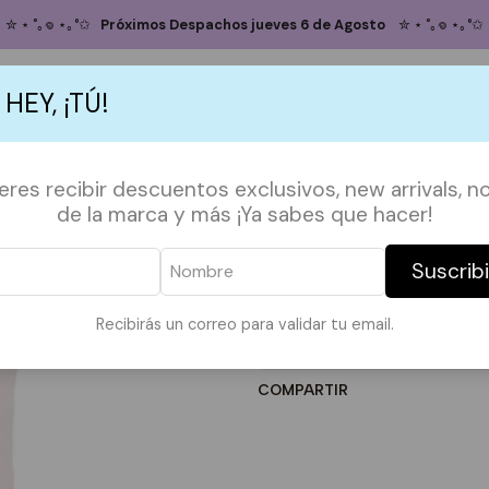
Inicio
TOTE BAGS
TOTE FRASES
Totebag One Day this will
✮ ⋆ ˚｡𖦹 ⋆｡°✩
Próximos Despachos jueves 6 de Agosto
✮ ⋆ ˚｡𖦹 ⋆｡°✩
Totebag One Da
 HEY, ¡TÚ!
Agregar
Cantidad
S
ACCESORIOS
POLERAS
POLERONES
TAZAS
PAPELERÍA &
ieres recibir descuentos exclusivos, new arrivals, no
DESCRIPCIÓN:
de la marca y más ¡Ya sabes que hacer!
*Imagen referencial*
Medidas en la ultima foto.
Suscrib
|
Recibirás un correo para validar tu email.
Mostrar stock de ubicaci
COMPARTIR