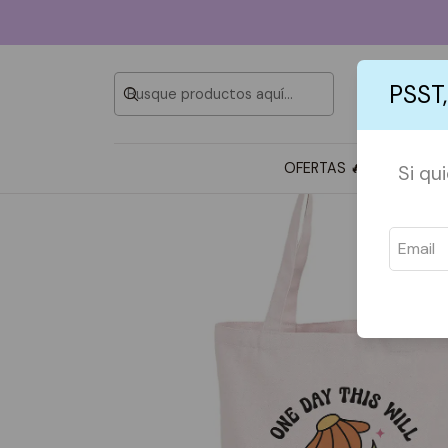
PSST,
OFERTAS 🔥
TOTE BAG
Si qu