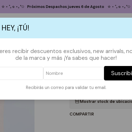
icio
TOTE BAGS
TOTE MUSICA
Totebag karma is a Cat Taylor Swi
✮ ⋆ ˚｡𖦹 ⋆｡°✩
Próximos Despachos jueves 6 de Agosto
✮ ⋆ ˚｡𖦹 ⋆｡°✩
Totebag karma 
 HEY, ¡TÚ!
5.0
8 reseñas
Agregar
S
ACCESORIOS
POLERAS
POLERONES
TAZAS
PAPELERÍA &
ieres recibir descuentos exclusivos, new arrivals, no
Cantidad
de la marca y más ¡Ya sabes que hacer!
DESCRIPCIÓN:
Suscrib
*Imagen referencial*
Medidas en la ultima foto.
Recibirás un correo para validar tu email.
|
Mostrar stock de ubicaci
COMPARTIR