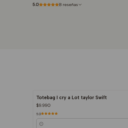
5.0
8 reseñas
Totebag I cry a Lot taylor Swift
$9.990
5.0
Cantidad