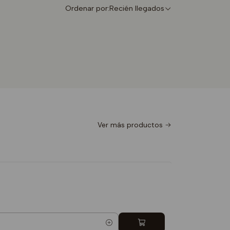
Ordenar por:
Recién llegados
Ver más productos
Totebag I 
$9.990
5.0
Cantidad