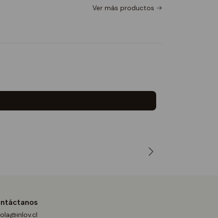
Ver más productos
BABY TE
$14.990
5.0
ntáctanos
ola@inlov.cl