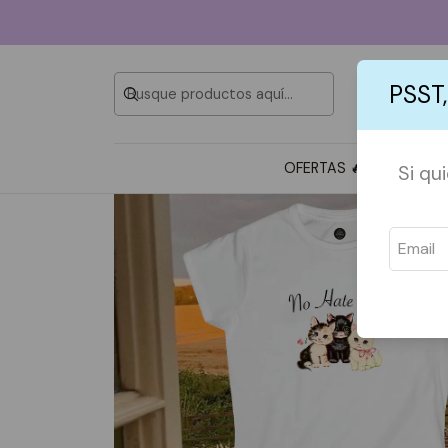
PSST,
OFERTAS 🔥
TOTE BAG
Si qu