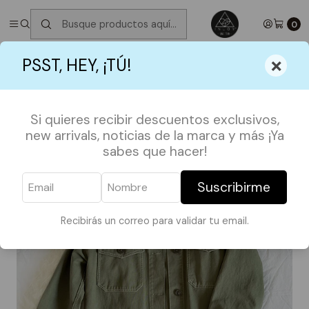
✮ ⋆ ˚｡𖦹 ⋆｡°✩
Próximos Despachos martes 11 de Agosto
✮ ⋆ ˚｡𖦹
⋆｡°✩
0
Inicio
CLOSET SALE
Chaqueta Verde Zara
×
PSST, HEY, ¡TÚ!
Si quieres recibir descuentos exclusivos,
new arrivals, noticias de la marca y más ¡Ya
sabes que hacer!
Suscribirme
Recibirás un correo para validar tu email.