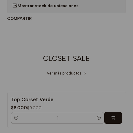
Mostrar stock de ubicaciones
COMPARTIR
CLOSET SALE
Ver más productos
Top Corset Verde
-11%
$8.000
$9.000
Cantidad