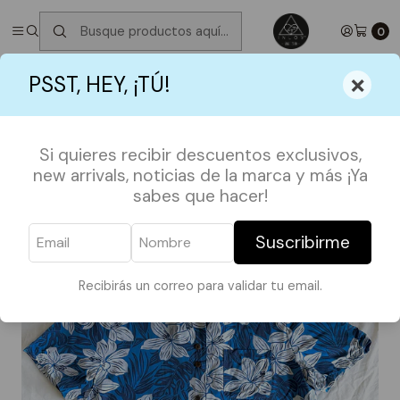
✮ ⋆ ˚｡𖦹 ⋆｡°✩
Próximos Despachos jueves 6 de Agosto
✮ ⋆ ˚｡𖦹 ⋆｡
°✩
0
Inicio
CLOSET SALE
Guayabera Crop
×
PSST, HEY, ¡TÚ!
Si quieres recibir descuentos exclusivos,
new arrivals, noticias de la marca y más ¡Ya
sabes que hacer!
Suscribirme
Recibirás un correo para validar tu email.