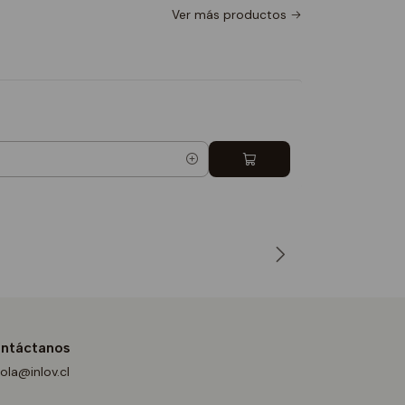
Ver más productos
Guilette 
-33%
$10.000
$1
Cantidad
ntáctanos
ola@inlov.cl