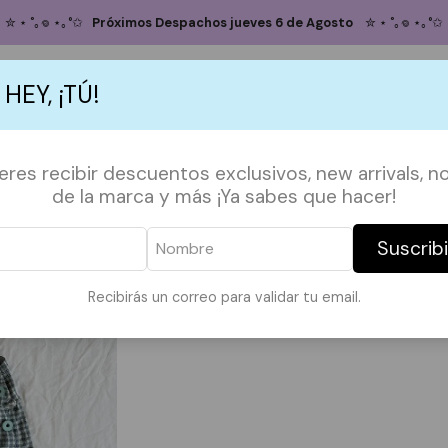
Inicio
CLOSET SALE
Jardinera Vichi celeste
✮ ⋆ ˚｡𖦹 ⋆｡°✩
Próximos Despachos jueves 6 de Agosto
✮ ⋆ ˚｡𖦹 ⋆｡°✩
Jardinera Vichi
 HEY, ¡TÚ!
Agregar
Cantidad
S
ACCESORIOS
POLERAS
POLERONES
TAZAS
PAPELERÍA &
ieres recibir descuentos exclusivos, new arrivals, no
DESCRIPCIÓN:
de la marca y más ¡Ya sabes que hacer!
Talla S/M
Suscrib
|
Mostrar stock de ubicaci
Recibirás un correo para validar tu email.
COMPARTIR