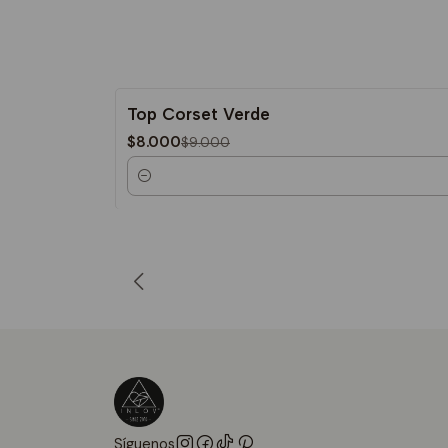
Top Corset Verde
-11%
$8.000
$9.000
Cantidad
Síguenos