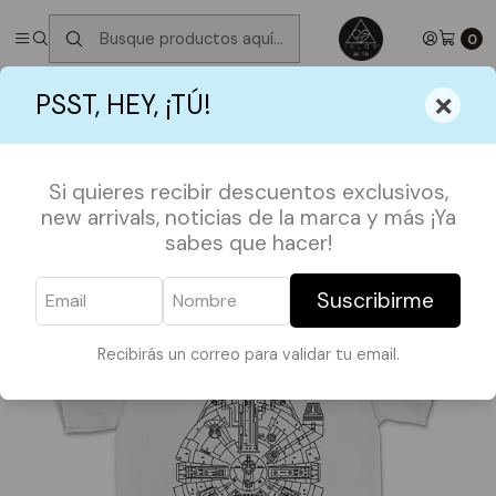
✮ ⋆ ˚｡𖦹 ⋆｡°✩
Próximos Despachos jueves 6 de Agosto
✮ ⋆ ˚｡𖦹 ⋆｡
°✩
0
Inicio
SHOP BY FANDOMS
STAR WARS
×
PSST, HEY, ¡TÚ!
Polera Star Wars Estrella de la Muerte
Si quieres recibir descuentos exclusivos,
new arrivals, noticias de la marca y más ¡Ya
sabes que hacer!
Suscribirme
Recibirás un correo para validar tu email.