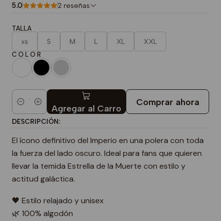
5.0
2 reseñas
TALLA
xs
S
M
L
XL
XXL
C O L O R
Comprar ahora
Cantidad
Agregar al Carro
DESCRIPCIÓN:
El ícono definitivo del Imperio en una polera con toda
la fuerza del lado oscuro. Ideal para fans que quieren
llevar la temida Estrella de la Muerte con estilo y
actitud galáctica.
🖤 Estilo relajado y unisex
🌿 100% algodón