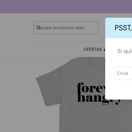
PSST,
OFERTAS 🔥
TOTE BAG
Si qu