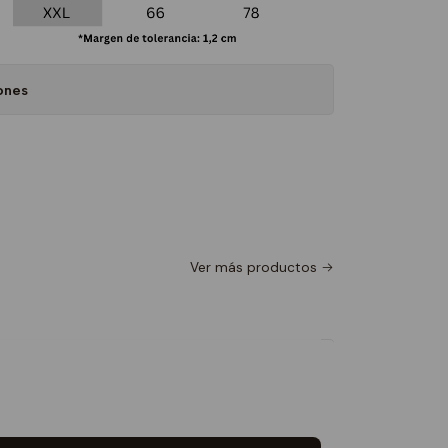
ones
Ver más productos
Polera B
$16.990