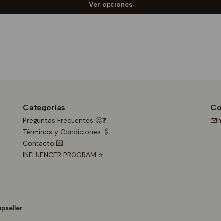
Ver opciones
Categorías
Co
Preguntas Frecuentes 🤔❓
h
Términos y Condiciones 🖇️
Contacto 💌
INFLUENCER PROGRAM ⭐
pseller
.