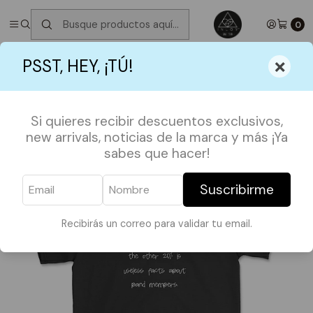
✮ ⋆ ˚｡𖦹 ⋆｡°✩
Próximos Despachos jueves 6 de Agosto
✮ ⋆ ˚｡𖦹 ⋆｡
°✩
0
Inicio
POLERAS
FRASES
Polera My brain is
×
PSST, HEY, ¡TÚ!
Si quieres recibir descuentos exclusivos,
new arrivals, noticias de la marca y más ¡Ya
sabes que hacer!
Suscribirme
Recibirás un correo para validar tu email.