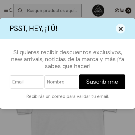
✮ ⋆ ˚｡𖦹 ⋆｡°✩
Próximos Despachos jueves 6 de Agosto
✮ ⋆ ˚｡𖦹 ⋆｡
°✩
0
Inicio
POLERAS
FRASES
Polera Still a mess
×
PSST, HEY, ¡TÚ!
Si quieres recibir descuentos exclusivos,
new arrivals, noticias de la marca y más ¡Ya
sabes que hacer!
Suscribirme
Recibirás un correo para validar tu email.