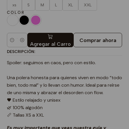
xs
S
M
L
XL
XXL
C O L O R
Comprar ahora
Cantidad
Agregar al Carro
DESCRIPCIÓN:
Spoiler: seguimos en caos, pero con estilo.
Una polera honesta para quienes viven en modo “todo
bien, todo mal” y lo llevan con humor. Ideal para reírse
de uno misma y abrazar el desorden con flow.
🖤 Estilo relajado y unisex
🌿 100% algodón
📏 Tallas XS a XXL
Es muy importante que veas nuestra guía y