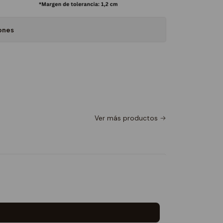
ones
Ver más productos
Poleron 
$26.990