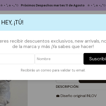
cio
POLERONES
FRASES Y MÁS
PULLOVER OBSESSIVE CAT DISOR
✮ ⋆ ˚｡𖦹 ⋆｡°✩
Próximos Despachos martes 11 de Agosto
✮ ⋆ ˚｡𖦹 ⋆｡°✩
PULLOVER OB
 HEY, ¡TÚ!
DISORDER
S
ACCESORIOS
POLERAS
POLERONES
TAZAS
PAPELERÍA &
ieres recibir descuentos exclusivos, new arrivals, no
TALLA
de la marca y más ¡Ya sabes que hacer!
S
M
L
XL
COLOR POLERA
Suscrib
GRIS
NEGRO
Recibirás un correo para validar tu email.
Agregar
Cantidad
DESCRIPCIÓN:
💼 Diseño original INLOV