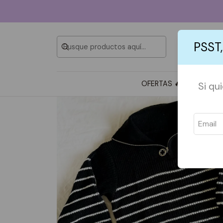
PSST,
OFERTAS 🔥
TOTE BAG
Si qu