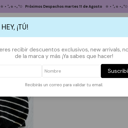
Inicio
CLOSET SALE
Sweater Linas
✮ ⋆ ˚｡𖦹 ⋆｡°✩
Próximos Despachos martes 11 de Agosto
✮ ⋆ ˚｡𖦹 ⋆｡°✩
Sweater Linas
 HEY, ¡TÚ!
Agregar
Cantidad
S
ACCESORIOS
POLERAS
POLERONES
TAZAS
PAPELERÍA &
ieres recibir descuentos exclusivos, new arrivals, no
DESCRIPCIÓN:
de la marca y más ¡Ya sabes que hacer!
Talla S
Suscrib
|
Mostrar stock de ubicaci
Recibirás un correo para validar tu email.
COMPARTIR