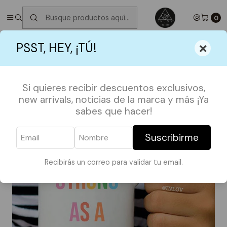
✮ ⋆ ˚｡𖦹 ⋆｡°✩
Próximos Despachos martes 11 de Agosto
✮ ⋆ ˚｡𖦹
⋆｡°✩
0
Inicio
TAZAS
FECHAS ESPECIALES
×
PSST, HEY, ¡TÚ!
Tazón Strong as a Mother
Si quieres recibir descuentos exclusivos,
new arrivals, noticias de la marca y más ¡Ya
sabes que hacer!
Suscribirme
Recibirás un correo para validar tu email.