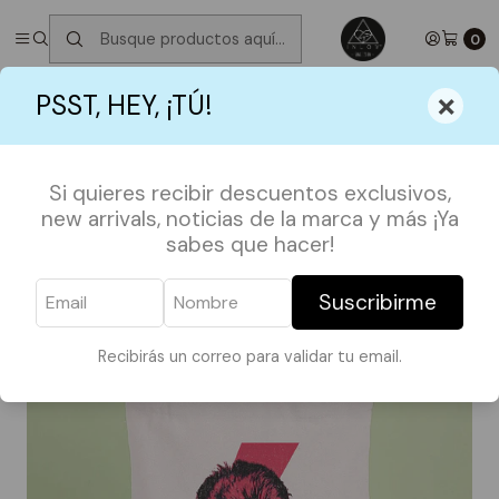
✮ ⋆ ˚｡𖦹 ⋆｡°✩
Próximos Despachos martes 11 de Agosto
✮ ⋆ ˚｡𖦹
⋆｡°✩
0
Inicio
TOTE BAGS
TOTE SERIES
Totebag Bowie
×
PSST, HEY, ¡TÚ!
Si quieres recibir descuentos exclusivos,
new arrivals, noticias de la marca y más ¡Ya
sabes que hacer!
Suscribirme
Recibirás un correo para validar tu email.