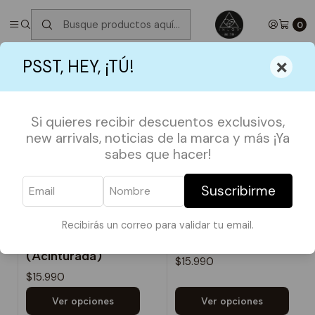
✮ ⋆ ˚｡𖦹 ⋆｡°✩
Próximos Despachos jueves 6 de Agosto
✮ ⋆ ˚｡𖦹 ⋆｡
°✩
0
Inicio
SHOP BY FANDOMS
ASTROLOGY
×
PSST, HEY, ¡TÚ!
ASTROLOGY
Si quieres recibir descuentos exclusivos,
muestra de 30 productos
new arrivals, noticias de la marca y más ¡Ya
sabes que hacer!
ORDENAR POR
Suscribirme
Recibirás un correo para validar tu email.
BABY TEE ARIES
Polera Aries
(Acinturada)
$15.990
$15.990
Ver opciones
Ver opciones